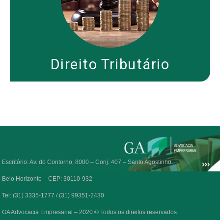
Direito Tributário
Escritório: Av. do Contorno, 8000 – Conj. 407 – Santo Agostinho
Belo Horizonte – CEP: 30110-932
Tel: (31) 3335-1777 / (31) 99351-2430
GA Advocacia Empresarial – 2020 © Todos os direitos reservados.